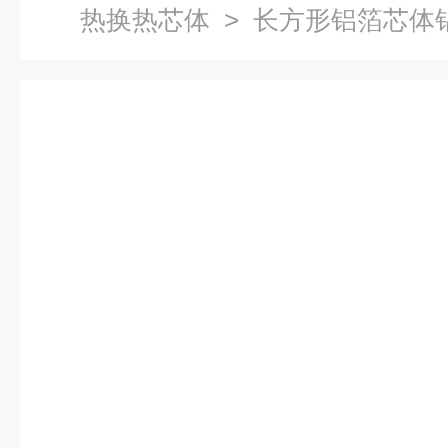
热换热芯体
> 长方形铝箔芯体