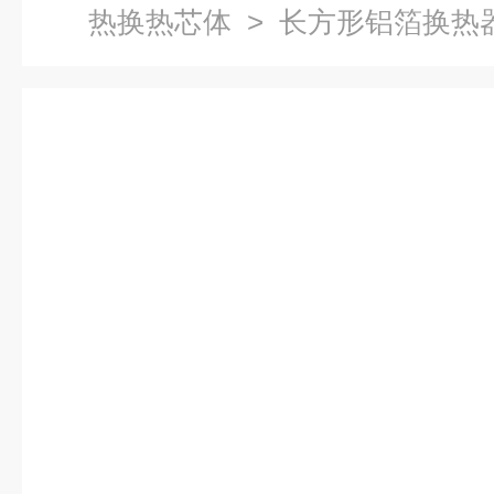
热换热芯体
> 长方形铝箔换热