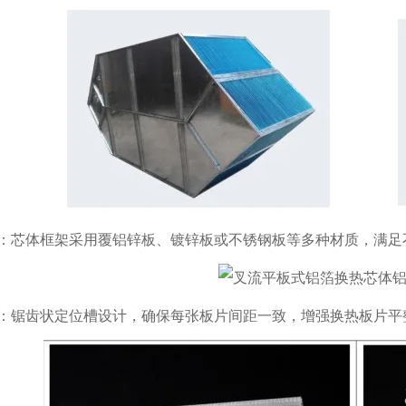
：芯体框架采用覆铝锌板、镀锌板或不锈钢板等多种材质，满足
：锯齿状定位槽设计，确保每张板片间距一致，增强换热板片平