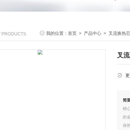
我的位置：
首页
>
产品中心
>
叉流换热
/ PRODUCTS
叉流
更
简
精
的
保