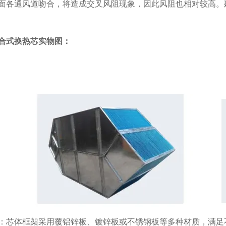
面各通风道吻合，将造成交叉风阻现象，因此风阻也相对较高。
合式换热芯实物图：
：芯体框架采用覆铝锌板、镀锌板或不锈钢板等多种材质，满足