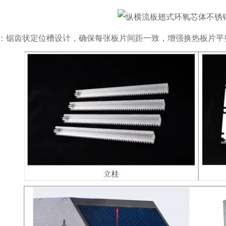
：锯齿状定位槽设计，确保每张板片间距一致，增强换热板片平