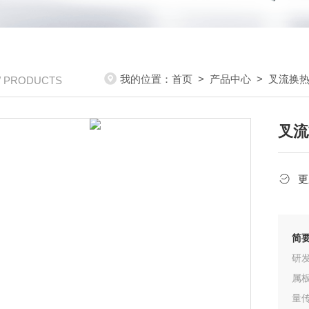
我的位置：
首页
>
产品中心
>
叉流换
/ PRODUCTS
叉流
更
简
研
属
量