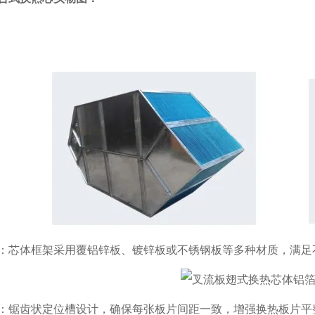
：芯体框架采用覆铝锌板、镀锌板或不锈钢板等多种材质，满足
：锯齿状定位槽设计，确保每张板片间距一致，增强换热板片平