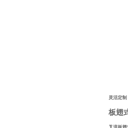
灵活定制
板翅
叉流板翅