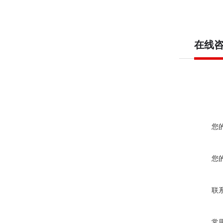
在线
您
您
联
常