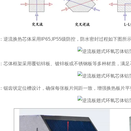
：逆流换热芯体采用IP65,IP55级防控，防水密封过程如下图所
：芯体框架采用覆铝锌板、镀锌板或不锈钢板等多种材质，满足
：锯齿状定位槽设计，确保每张板片间距一致，增强换热板片平