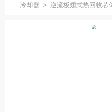
冷却器
> 逆流板翅式热回收芯