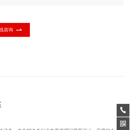
，结合铝制余热回收器的功能定位，广泛应用于多个行业领域。
线咨询
述