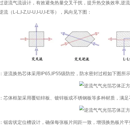
过逆流气流设计，有效避免热量交叉干扰，提升热交换效率,
逆流
（L-L,I-Z,U-U,I-U,I-E等），风向见下图：
：逆流换热芯体采用IP65,IP55级防控，防水密封过程如下图所
：芯体框架采用覆铝锌板、镀锌板或不锈钢板等多种材质，满足
：锯齿状定位槽设计，确保每张板片间距一致，增强换热板片平