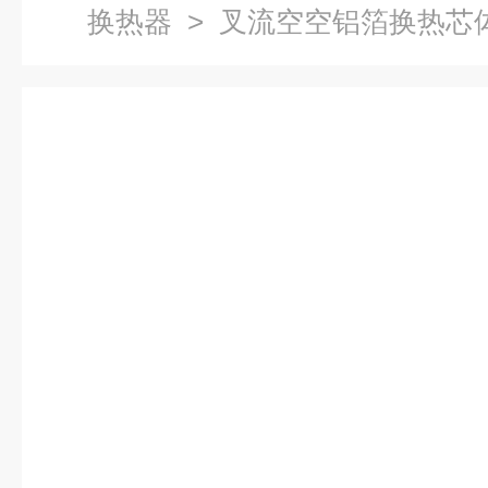
换热器
> 叉流空空铝箔换热芯