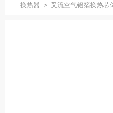
换热器
> 叉流空气铝箔换热芯