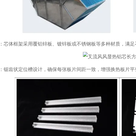
：芯体框架采用覆铝锌板、镀锌板或不锈钢板等多种材质，满足
：锯齿状定位槽设计，确保每张板片间距一致，增强换热板片平