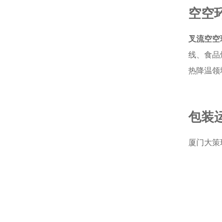
空空
叉流空空
线、食品
热降温领
包装
厦门大策