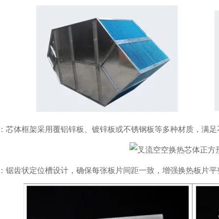
：芯体框架采用覆铝锌板、镀锌板或不锈钢板等多种材质，满足
：锯齿状定位槽设计，确保每张板片间距一致，增强换热板片平