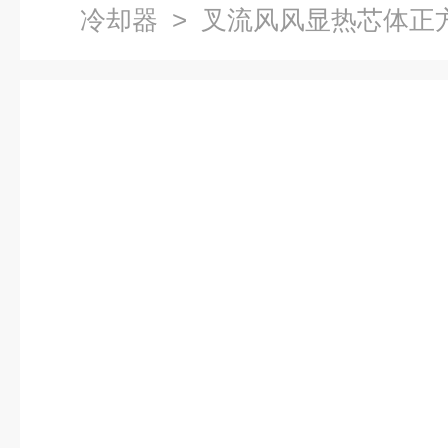
冷却器
> 叉流风风显热芯体正