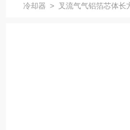
冷却器
> 叉流气气铝箔芯体长