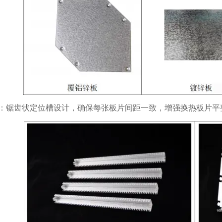
：锯齿状定位槽设计，确保每张板片间距一致，增强换热板片平