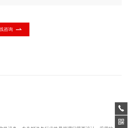
核心，结合六边形换热装置的功能定位，广泛应用于多个行业领
。
线咨询