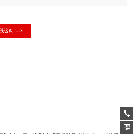
核心，结合六边形冷却装置的功能定位，广泛应用于多个行业领
。
线咨询