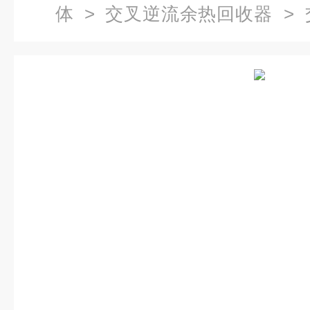
体
>
交叉逆流余热回收器
> 
体六边形能量回收装置