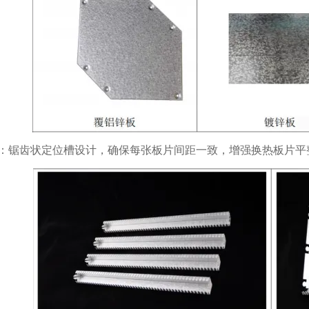
：锯齿状定位槽设计，确保每张板片间距一致，增强换热板片平