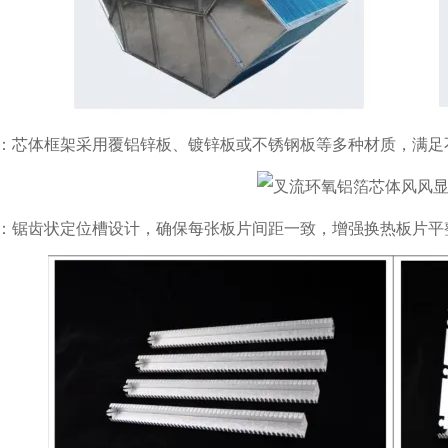
：芯体框架采用覆铝锌板、镀锌板或不锈钢板等多种材质，满足
：锯齿状定位槽设计，确保每张板片间距一致，增强换热板片平