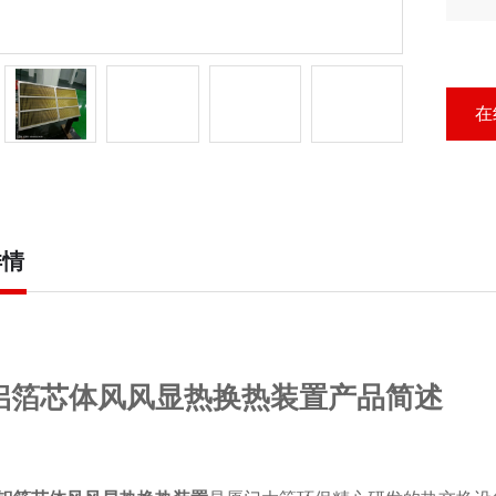
风
在
详情
铝箔芯体风风显热换热装置产品简述