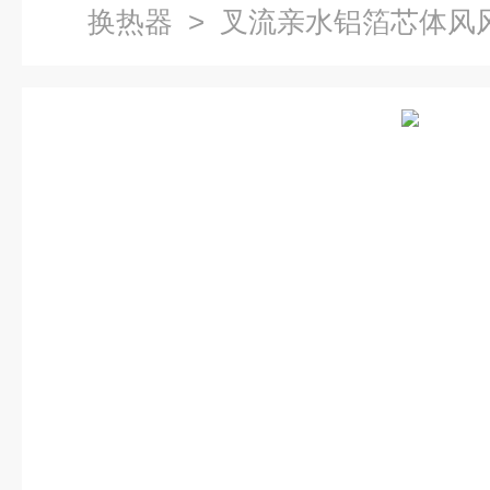
换热器
> 叉流亲水铝箔芯体风