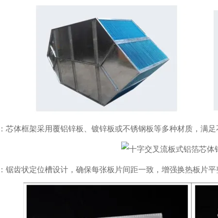
：芯体框架采用覆铝锌板、镀锌板或不锈钢板等多种材质，满足
：锯齿状定位槽设计，确保每张板片间距一致，增强换热板片平