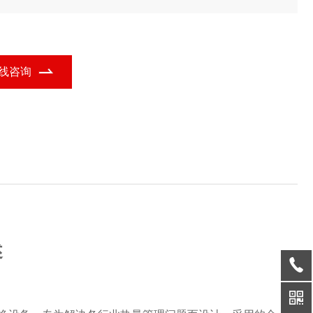
，结合铝箔显热交换器的功能定位，广泛应用于多个行业领域。
线咨询
述