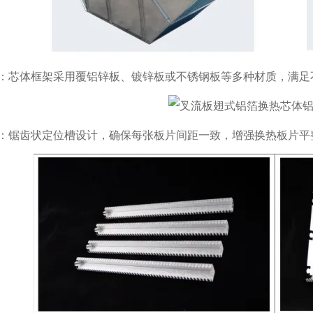
：芯体框架采用覆铝锌板、镀锌板或不锈钢板等多种材质，满足
：锯齿状定位槽设计，确保每张板片间距一致，增强换热板片平