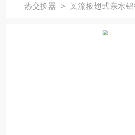
热交换器
> 叉流板翅式亲水铝
置