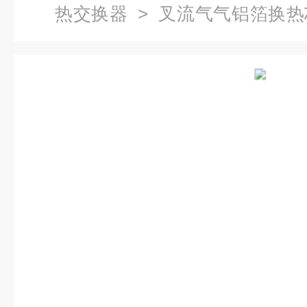
热交换器
> 叉流气气铝箔换热
置