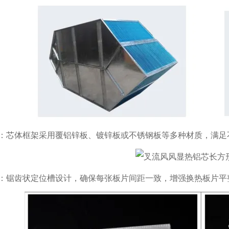
：芯体框架采用覆铝锌板、镀锌板或不锈钢板等多种材质，满足
：锯齿状定位槽设计，确保每张板片间距一致，增强换热板片平