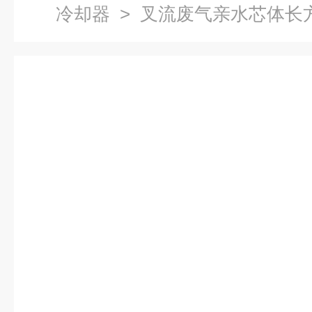
冷却器
> 叉流废气亲水芯体长