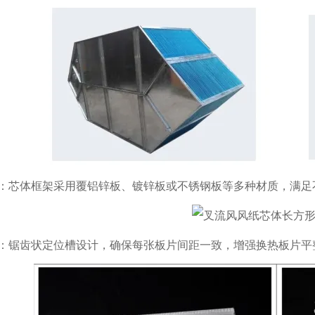
：芯体框架采用覆铝锌板、镀锌板或不锈钢板等多种材质，满足
：锯齿状定位槽设计，确保每张板片间距一致，增强换热板片平