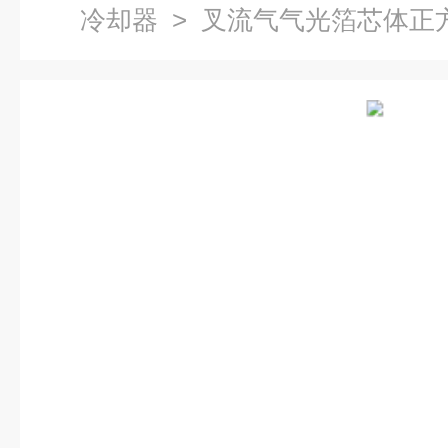
冷却器
> 叉流气气光箔芯体正