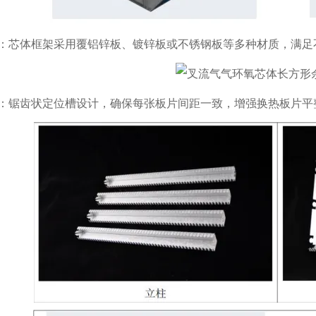
：芯体框架采用覆铝锌板、镀锌板或不锈钢板等多种材质，满足
：锯齿状定位槽设计，确保每张板片间距一致，增强换热板片平