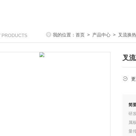
我的位置：
首页
>
产品中心
>
叉流换
/ PRODUCTS
叉流
更
简
研
属
量