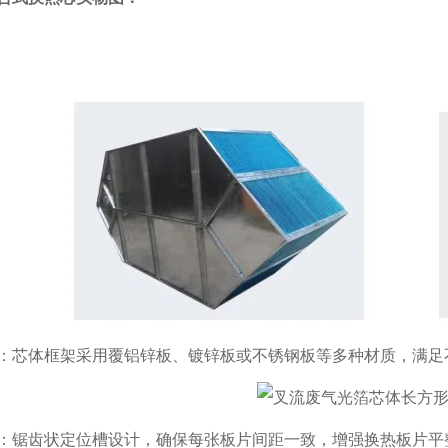
：芯体框架采用覆铝锌板、镀锌板或不锈钢板等多种材质，满足
：锯齿状定位槽设计，确保每张板片间距一致，增强换热板片平