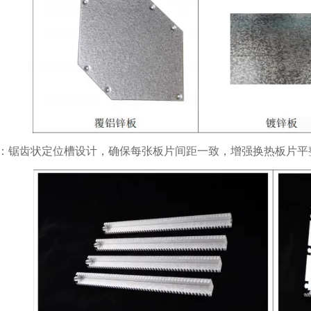
：锯齿状定位槽设计，确保每张板片间距一致，增强换热板片平