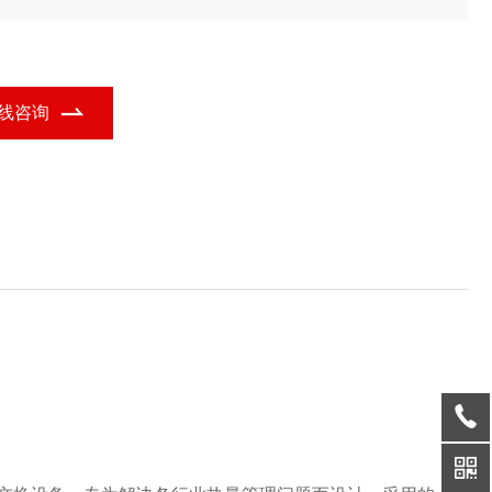
，结合六边形余热回收装置的功能定位，广泛应用于多个行业领
。
线咨询