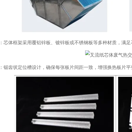
：芯体框架采用覆铝锌板、镀锌板或不锈钢板等多种材质，满足
：锯齿状定位槽设计，确保每张板片间距一致，增强换热板片平